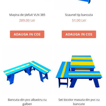
gard viu
Cosuri Pentru Gunoi
Mașina de șlefuit VLN 385
Scaunel tip bancuta
Butoaie pentru vin
289,00 Lei
51,00 Lei
Fose Septice
Utilaje agricole
ADAUGA IN COS
ADAUGA IN COS
Motosape
Tocatoare crengi
Chiuvete Baie si Bucatarie
Scule electrice
Bancuta din pvc albastru cu
Set bicolor masuta din pvc cu
galben
bancute