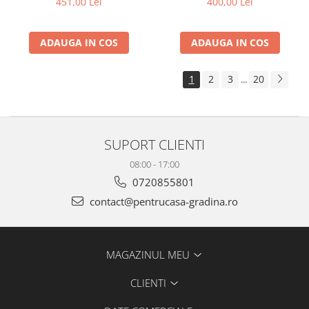
451,00 Lei
400,00 Lei
ADAUGA IN COS
ADAUGA IN COS
1
2
3
20
...
SUPORT CLIENTI
08:00 - 17:00
0720855801
contact@pentrucasa-gradina.ro
MAGAZINUL MEU
CLIENTI