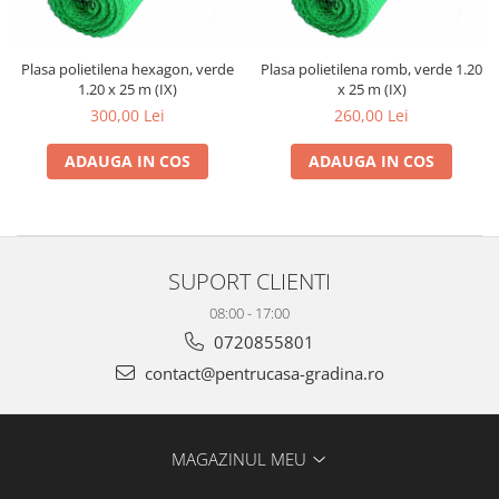
gard viu
Cosuri Pentru Gunoi
Plasa polietilena hexagon, verde
Plasa polietilena romb, verde 1.20
Butoaie pentru vin
1.20 x 25 m (IX)
x 25 m (IX)
Fose Septice
300,00 Lei
260,00 Lei
Utilaje agricole
ADAUGA IN COS
ADAUGA IN COS
Motosape
Tocatoare crengi
Chiuvete Baie si Bucatarie
Scule electrice
SUPORT CLIENTI
08:00 - 17:00
0720855801
contact@pentrucasa-gradina.ro
MAGAZINUL MEU