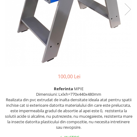
gard viu
Cosuri Pentru Gunoi
Butoaie pentru vin
Fose Septice
Utilaje agricole
Motosape
Tocatoare crengi
Chiuvete Baie si Bucatarie
Scule electrice
100,00 Lei
Referinta
MPIE
Dimensiuni: Lxlxh=770x440x480mm
Realizata din pvc extrudat de inalta densitate ideala atat pentru spatii
inchise cat si exterioare datorita materialului din care este prelucrata,
este impermeabila gradul de absortie al apei este 0, rezistenta la
solutii acide si alcaline, nu putrezeste, nu mucegaieste, rezistenta mare
la insecte datorita plasticului din compozitie, nu necesita intretinere
sau revopsire.