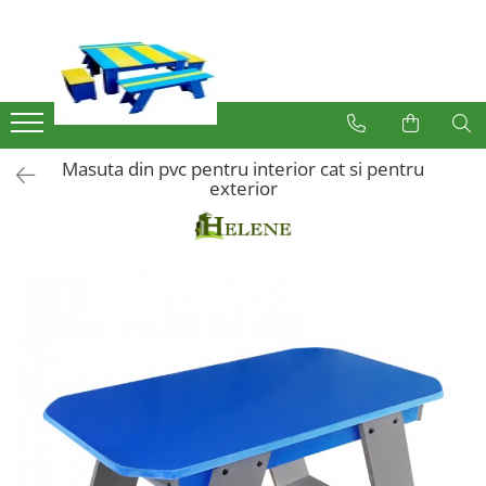
Produse
Mobilier Exterior
Articole pentru gradina
Masuta din pvc pentru interior cat si pentru
Atomizoare
exterior
Plase gard
Plasa sarma galvanizata zincata
Plasa sarma rabitz
Sarma moale
Plase polietilena
Plase umbrire
Plase anti insecte
Plase anti pasari
Plase anti buruieni
Plase castraveti