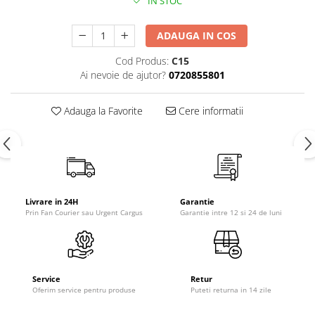
IN STOC
ADAUGA IN COS
Cod Produs:
C15
Ai nevoie de ajutor?
0720855801
Adauga la Favorite
Cere informatii
Livrare in 24H
Garantie
Prin Fan Courier sau Urgent Cargus
Garantie intre 12 si 24 de luni
Service
Retur
Oferim service pentru produse
Puteti returna in 14 zile