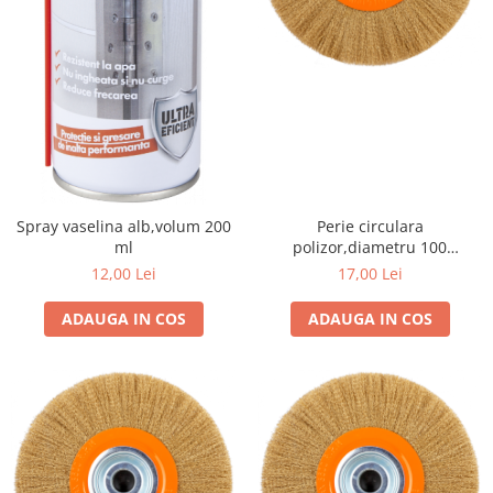
Spray vaselina alb,volum 200
Perie circulara
ml
polizor,diametru 100
mm,diametru interior 19.5
12,00 Lei
17,00 Lei
mm
ADAUGA IN COS
ADAUGA IN COS