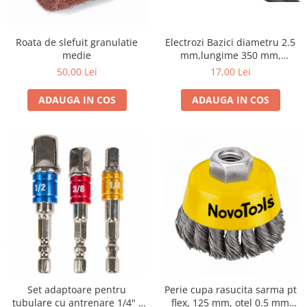
gard viu
Cosuri Pentru Gunoi
Roata de slefuit granulatie
Electrozi Bazici diametru 2.5
Butoaie pentru vin
medie
mm,lungime 350 mm,
greutate 1 kg
Fose Septice
50,00 Lei
17,00 Lei
Utilaje agricole
ADAUGA IN COS
ADAUGA IN COS
Motosape
Tocatoare crengi
Chiuvete Baie si Bucatarie
Scule electrice
Set adaptoare pentru
Perie cupa rasucita sarma pt
tubulare cu antrenare 1/4" -
flex, 125 mm, otel 0.5 mm