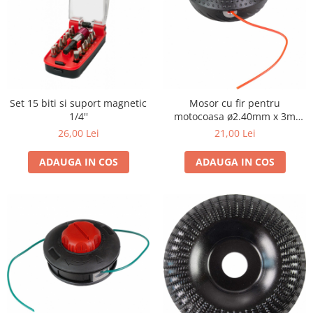
Set 15 biti si suport magnetic
Mosor cu fir pentru
1/4''
motocoasa ø2.40mm x 3m
M10 PA
26,00 Lei
21,00 Lei
ADAUGA IN COS
ADAUGA IN COS