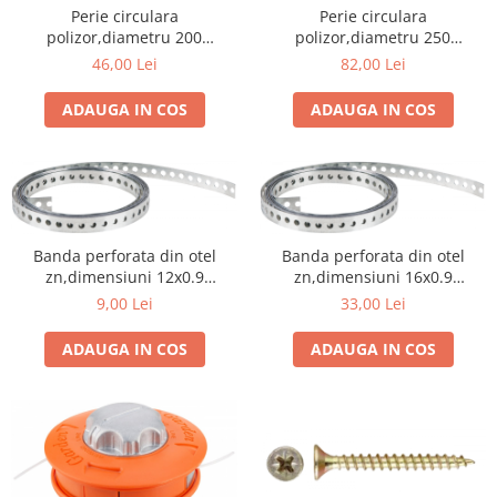
Perie circulara
Perie circulara
polizor,diametru 200
polizor,diametru 250
mm,diametru interior 32 mm
mm,diametru interior 32 mm
46,00 Lei
82,00 Lei
ADAUGA IN COS
ADAUGA IN COS
Banda perforata din otel
Banda perforata din otel
zn,dimensiuni 12x0.9
zn,dimensiuni 16x0.9
mm,lungime 3 m,diametru
mm,lungime 10 m,diametru
9,00 Lei
33,00 Lei
gauri 5 mm
gauri 7 mm
ADAUGA IN COS
ADAUGA IN COS