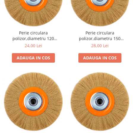
Perie circulara
Perie circulara
polizor,diametru 120
polizor,diametru 150
mm,diametru interior 19.5
mm,diametru interior 32 mm
24,00 Lei
28,00 Lei
mm
ADAUGA IN COS
ADAUGA IN COS