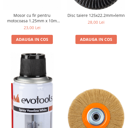
Mosor cu fir pentru
Disc taiere 125x22.2mm»lemn
motocoasa 1.25mm x 10m
28,00 Lei
M10 Easy Load NRV
23,00 Lei
ADAUGA IN COS
ADAUGA IN COS