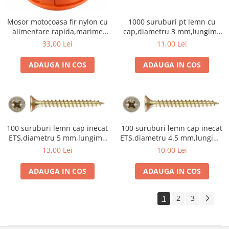
1000 suruburi pt lemn cu
Mosor motocoasa fir nylon cu
cap,diametru 3 mm,lungime
alimentare rapida,marime
totala 12 mm
10x1.25
11,00 Lei
33,00 Lei
ADAUGA IN COS
ADAUGA IN COS
100 suruburi lemn cap inecat
100 suruburi lemn cap inecat
ETS,diametru 5 mm,lungime
ETS,diametru 4.5 mm,lungime
60 mm
50 mm
13,00 Lei
10,00 Lei
ADAUGA IN COS
ADAUGA IN COS
1
2
3