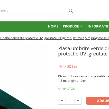
HOME
PRODUSE
INFORMATII
e inalta densitate protectie UV ,greutate 230gr/mp ,latime 1,5 m,lungime 10
Plasa umbrire verde din
protectie UV ,greutat
100,00 Lei
Plasa umbrire verde din polietilena
1,5 m,lungime 10 m
IN STOC
ADAUG