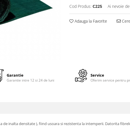
Cod Produs:
C225
Ai nevoie de
Adauga la Favorite
Cere 
Garantie
Service
Garantie intre 12 si 24 de luni
Oferim service pentru p
de inalta densitate ), fiind usoara si rezistenta la intemperii. Datorita fibre