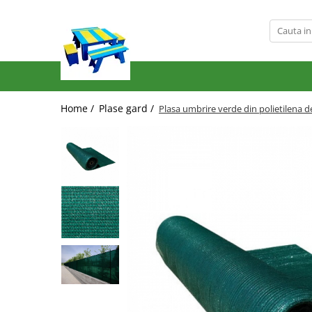
Produse
Mobilier Exterior
Articole pentru gradina
Home /
Plase gard /
Plasa umbrire verde din polietilena d
Atomizoare
Plase gard
Plasa sarma galvanizata zincata
Plasa sarma rabitz
Sarma moale
Plase polietilena
Plase umbrire
Plase anti insecte
Plase anti pasari
Plase anti buruieni
Plase castraveti