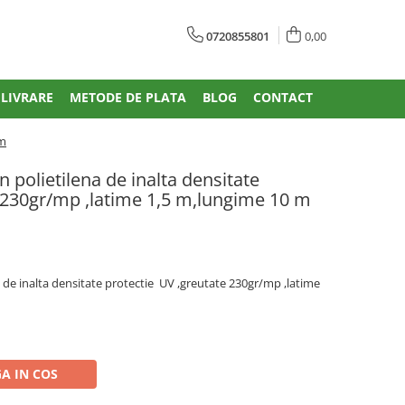
0720855801
0,00
 LIVRARE
METODE DE PLATA
BLOG
CONTACT
 m
 polietilena de inalta densitate
e 230gr/mp ,latime 1,5 m,lungime 10 m
 de inalta densitate protectie UV ,greutate 230gr/mp ,latime
A IN COS