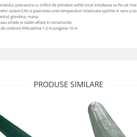
lului, prevazuta cu orificii de prindere astfel incat instalarea sa fie cat mai
zelor solare (UV) si pastrarea unei temperaturi interioare optime in sere si so
antul, grindina, mana.
u schele si cladiri aflate in constructie.
 de umbrire 95%,latime 1,5 m,lungime 10 m
PRODUSE SIMILARE