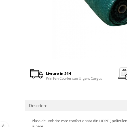
gard viu
Cosuri Pentru Gunoi
Butoaie pentru vin
Fose Septice
Utilaje agricole
Motosape
Tocatoare crengi
Chiuvete Baie si Bucatarie
Scule electrice
Livrare in 24H
Prin Fan Courier sau Urgent Cargus
Descriere
Plasa de umbrire este confectionata din HDPE ( polietilena 
rupere.