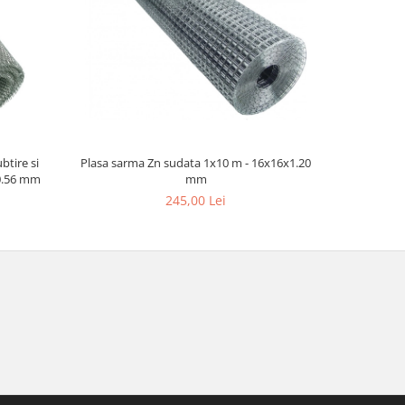
btire si
Plasa sarma Zn sudata 1x10 m - 16x16x1.20
Plasa sarm
 0.56 mm
mm
245,00 Lei