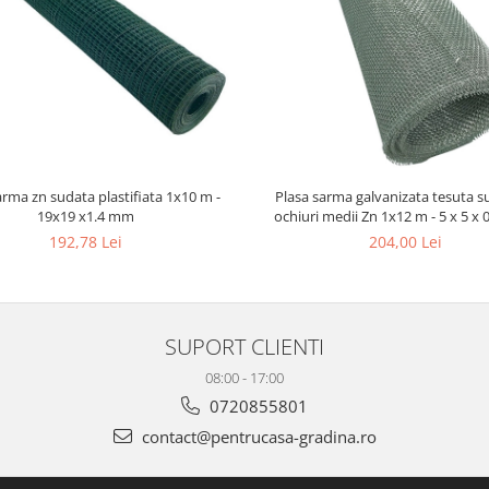
arma zn sudata plastifiata 1x10 m -
Plasa sarma galvanizata tesuta su
19x19 x1.4 mm
ochiuri medii Zn 1x12 m - 5 x 5 x
192,78 Lei
204,00 Lei
SUPORT CLIENTI
08:00 - 17:00
0720855801
contact@pentrucasa-gradina.ro