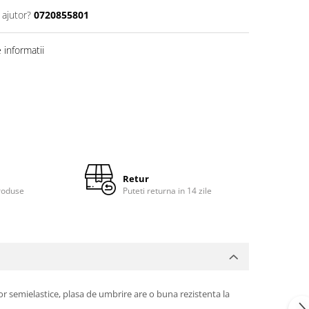
 ajutor?
0720855801
informatii
Retur
roduse
Puteti returna in 14 zile
lor semielastice, plasa de umbrire are o buna rezistenta la