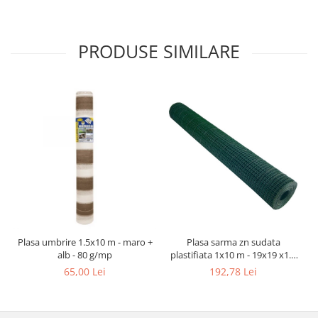
PRODUSE SIMILARE
Plasa umbrire 1.5x10 m - maro +
Plasa sarma zn sudata
alb - 80 g/mp
plastifiata 1x10 m - 19x19 x1.4
mm
65,00 Lei
192,78 Lei