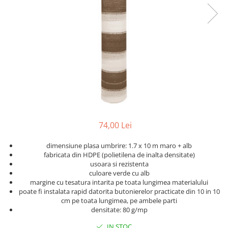
gard viu
Cosuri Pentru Gunoi
Butoaie pentru vin
Fose Septice
Utilaje agricole
Motosape
Tocatoare crengi
Chiuvete Baie si Bucatarie
74,00 Lei
Scule electrice
dimensiune plasa umbrire: 1.7 x 10 m maro + alb
fabricata din HDPE (polietilena de inalta densitate)
usoara si rezistenta
culoare verde cu alb
margine cu tesatura intarita pe toata lungimea materialului
poate fi instalata rapid datorita butonierelor practicate din 10 in 10
cm pe toata lungimea, pe ambele parti
densitate: 80 g/mp
IN STOC