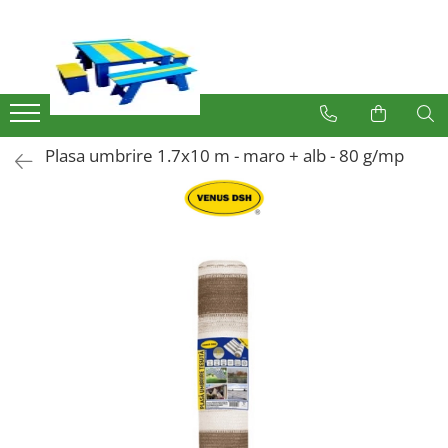
Produse
Mobilier Exterior
Articole pentru gradina
Plasa umbrire 1.7x10 m - maro + alb - 80 g/mp
Atomizoare
Plase gard
Plasa sarma galvanizata zincata
Plasa sarma rabitz
Sarma moale
Plase polietilena
Plase umbrire
Plase anti insecte
Plase anti pasari
Plase anti buruieni
Plase castraveti