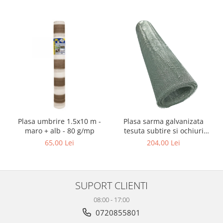
Plasa umbrire 1.5x10 m -
Plasa sarma galvanizata
maro + alb - 80 g/mp
tesuta subtire si ochiuri
medii Zn 1x12 m - 5 x 5 x
65,00 Lei
204,00 Lei
0.56 mm
SUPORT CLIENTI
08:00 - 17:00
0720855801