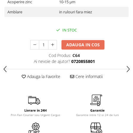
Acoperire zinc
10-15 μm
Amblare
in rulouri fara miez
IN STOC
ADAUGA IN COS
Cod Produs:
C64
Ai nevoie de ajutor?
0720855801
Adauga la Favorite
Cere informatii
Livrare in 24H
Garantie
Prin Fan Courier sau Urgent Cargus
Garantie intre 12 si 24 de luni