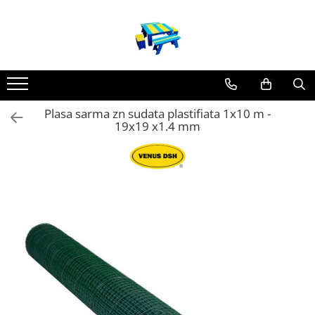
Produse
Mobilier Exterior
Articole pentru gradina
Plasa sarma zn sudata plastifiata 1x10 m -
Atomizoare
19x19 x1.4 mm
Plase gard
Plasa sarma galvanizata zincata
Plasa sarma rabitz
Sarma moale
Plase polietilena
Plase umbrire
Plase anti insecte
Plase anti pasari
Plase anti buruieni
Plase castraveti