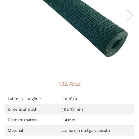
gard viu
Cosuri Pentru Gunoi
Butoaie pentru vin
Fose Septice
Utilaje agricole
Motosape
Tocatoare crengi
Chiuvete Baie si Bucatarie
Scule electrice
192,78 Lei
Latime x Lungime
1 x 10 m
Dimensiune ochi
19 x 19 mm
Diametru sarma
1.4 mm
Material
sarma din otel galvanizata