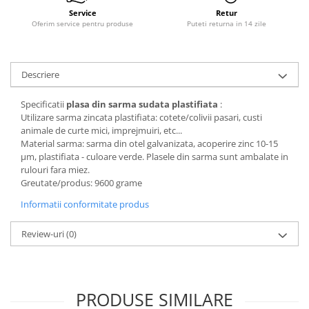
Service
Retur
Oferim service pentru produse
Puteti returna in 14 zile
Descriere
Specificatii
plasa din sarma sudata plastifiata
:
Utilizare sarma zincata plastifiata: cotete/colivii pasari, custi
animale de curte mici, imprejmuiri, etc...
Material sarma: sarma din otel galvanizata, acoperire zinc 10-15
μm, plastifiata - culoare verde. Plasele din sarma sunt ambalate in
rulouri fara miez.
Greutate/produs: 9600 grame
Informatii conformitate produs
Review-uri
(0)
PRODUSE SIMILARE