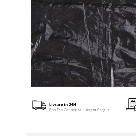
gard viu
Cosuri Pentru Gunoi
Butoaie pentru vin
Fose Septice
Utilaje agricole
Motosape
Tocatoare crengi
Chiuvete Baie si Bucatarie
Scule electrice
Livrare in 24H
Prin Fan Courier sau Urgent Cargus