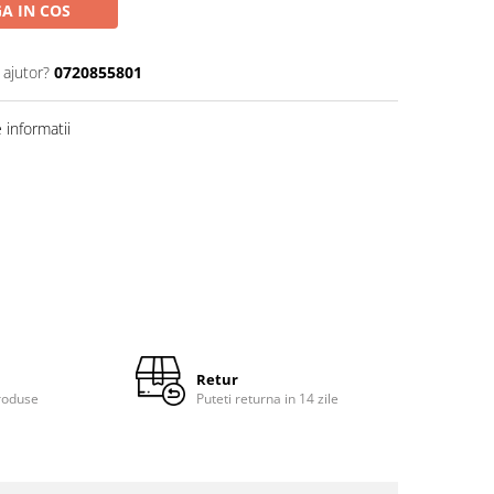
A IN COS
 ajutor?
0720855801
informatii
Retur
roduse
Puteti returna in 14 zile