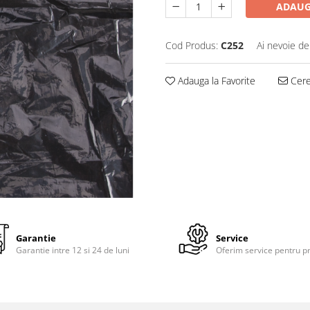
ADAUG
Cod Produs:
C252
Ai nevoie de
Adauga la Favorite
Cere 
Garantie
Service
Garantie intre 12 si 24 de luni
Oferim service pentru p