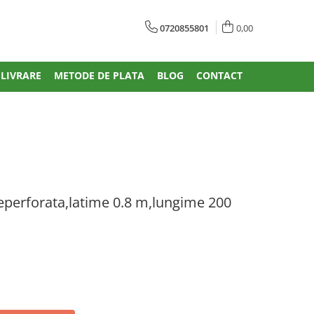
0720855801
0,00
 LIVRARE
METODE DE PLATA
BLOG
CONTACT
eperforata,latime 0.8 m,lungime 200