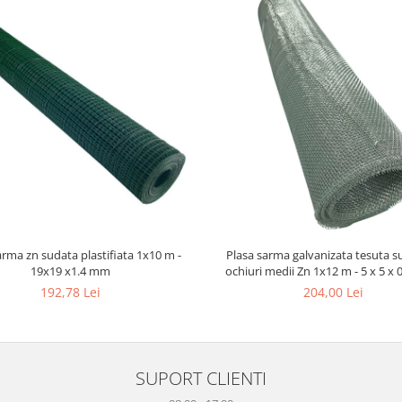
arma zn sudata plastifiata 1x10 m -
Plasa sarma galvanizata tesuta su
19x19 x1.4 mm
ochiuri medii Zn 1x12 m - 5 x 5 x
192,78 Lei
204,00 Lei
SUPORT CLIENTI