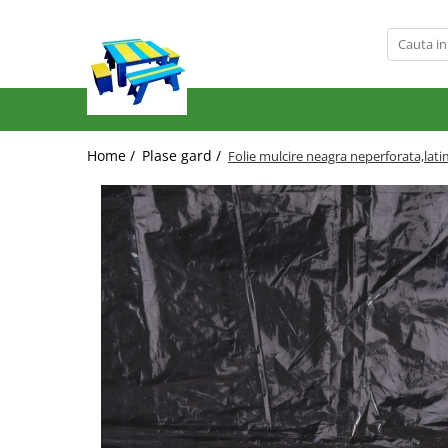
Produse
Mobilier Exterior
Articole pentru gradina
Home /
Plase gard /
Folie mulcire neagra neperforata,lat
Atomizoare
Plase gard
Plasa sarma galvanizata zincata
Plasa sarma rabitz
Sarma moale
Plase polietilena
Plase umbrire
Plase anti insecte
Plase anti pasari
Plase anti buruieni
Plase castraveti