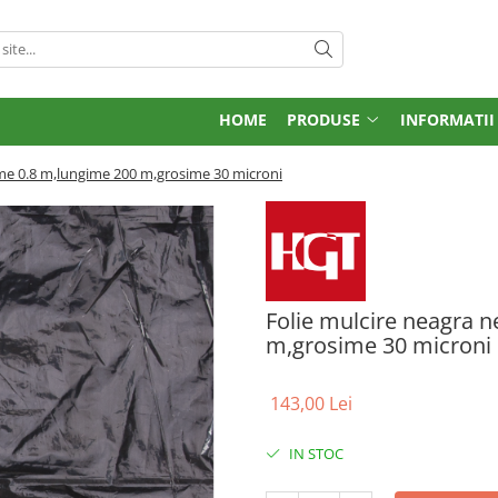
HOME
PRODUSE
INFORMATII
ime 0.8 m,lungime 200 m,grosime 30 microni
Folie mulcire neagra n
m,grosime 30 microni
143,00 Lei
IN STOC