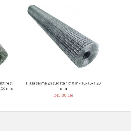
btire si
Plasa sarma Zn sudata 1x10 m - 16x16x1.20
Plasa sarm
 0.56 mm
mm
245,00 Lei