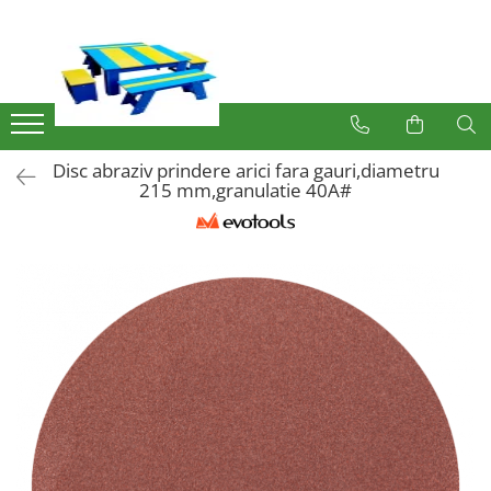
Produse
Mobilier Exterior
Articole pentru gradina
Disc abraziv prindere arici fara gauri,diametru
Atomizoare
215 mm,granulatie 40A#
Plase gard
Plasa sarma galvanizata zincata
Plasa sarma rabitz
Sarma moale
Plase polietilena
Plase umbrire
Plase anti insecte
Plase anti pasari
Plase anti buruieni
Plase castraveti