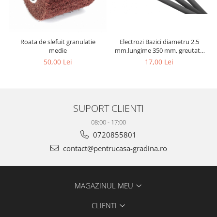
Electrozi Bazici diametru 2.5
Roata de slefuit granulatie
mm,lungime 350 mm, greutate
medie
1 kg
17,00 Lei
50,00 Lei
SUPORT CLIENTI
08:00 - 17:00
0720855801
contact@pentrucasa-gradina.ro
MAGAZINUL MEU
CLIENTI