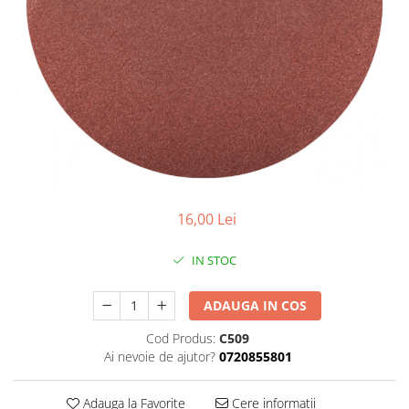
gard viu
Cosuri Pentru Gunoi
Butoaie pentru vin
Fose Septice
Utilaje agricole
Motosape
Tocatoare crengi
Chiuvete Baie si Bucatarie
16,00 Lei
Scule electrice
IN STOC
ADAUGA IN COS
Cod Produs:
C509
Ai nevoie de ajutor?
0720855801
Adauga la Favorite
Cere informatii