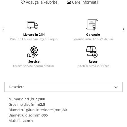
Adauga la Favorite
Cere informatii
Livrare in 24H
Garantie
Prin Fan Courier sau Urgent Cargus
Garantie intre 12 si 24 de luni
Service
Retur
Oferim service pentru produse
Puteti returna in 14 zile
Descriere
Numar dinti (buc.)
100
Grosime disc (mm)
2.5
Diametrul găurii interioare (mm)
30
Diametru disc (mm)
305
Material
Lemn