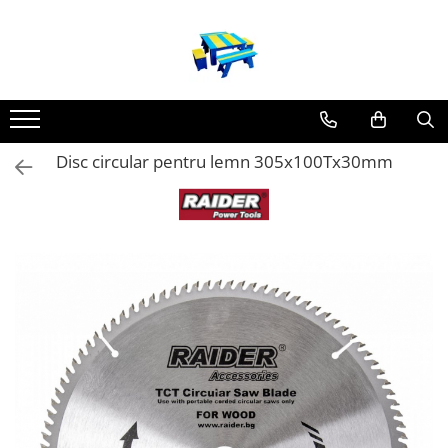
Produse
Mobilier Exterior
Articole pentru gradina
Disc circular pentru lemn 305x100Tx30mm
Atomizoare
Plase gard
Plasa sarma galvanizata zincata
Plasa sarma rabitz
Sarma moale
Plase polietilena
Plase umbrire
Plase anti insecte
Plase anti pasari
Plase anti buruieni
Plase castraveti