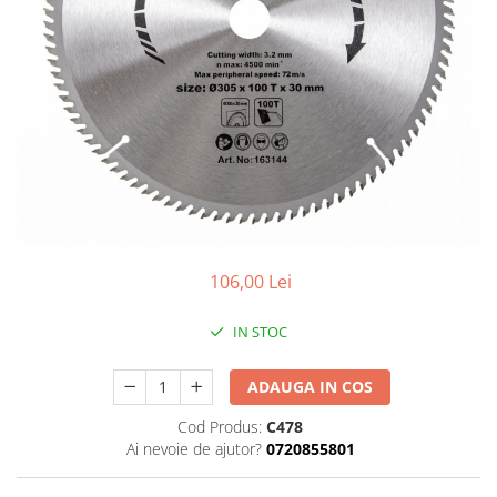
gard viu
Cosuri Pentru Gunoi
Butoaie pentru vin
Fose Septice
Utilaje agricole
Motosape
Tocatoare crengi
Chiuvete Baie si Bucatarie
Scule electrice
106,00 Lei
IN STOC
ADAUGA IN COS
Cod Produs:
C478
Ai nevoie de ajutor?
0720855801