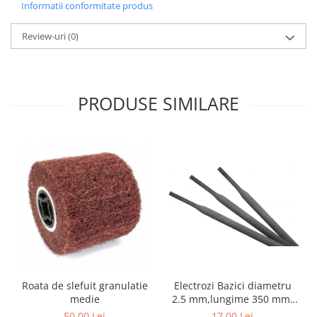
Informatii conformitate produs
Review-uri
(0)
PRODUSE SIMILARE
Electrozi Bazici diametru
Roata de slefuit granulatie
2.5 mm,lungime 350 mm,
medie
greutate 1 kg
17,00 Lei
50,00 Lei