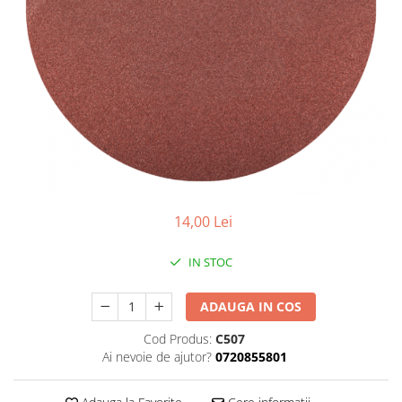
gard viu
Cosuri Pentru Gunoi
Butoaie pentru vin
Fose Septice
Utilaje agricole
Motosape
Tocatoare crengi
Chiuvete Baie si Bucatarie
14,00 Lei
Scule electrice
IN STOC
ADAUGA IN COS
Cod Produs:
C507
Ai nevoie de ajutor?
0720855801