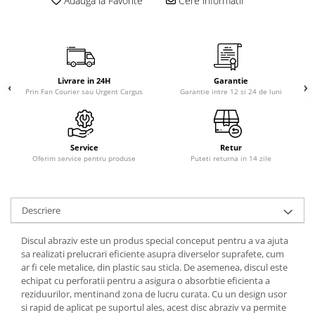
Adauga la Favorite
Cere informatii
Livrare in 24H
Garantie
Prin Fan Courier sau Urgent Cargus
Garantie intre 12 si 24 de luni
Service
Retur
Oferim service pentru produse
Puteti returna in 14 zile
Descriere
Discul abraziv este un produs special conceput pentru a va ajuta
sa realizati prelucrari eficiente asupra diverselor suprafete, cum
ar fi cele metalice, din plastic sau sticla. De asemenea, discul este
echipat cu perforatii pentru a asigura o absorbtie eficienta a
reziduurilor, mentinand zona de lucru curata. Cu un design usor
si rapid de aplicat pe suportul ales, acest disc abraziv va permite