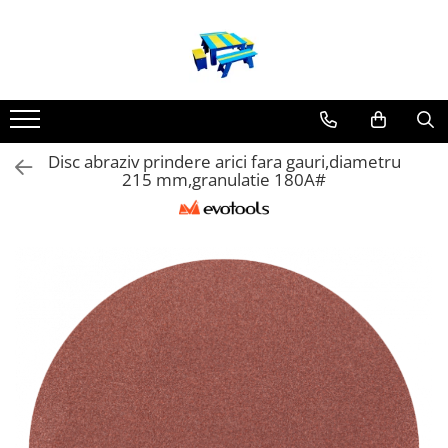
Produse
Mobilier Exterior
Articole pentru gradina
Disc abraziv prindere arici fara gauri,diametru
Atomizoare
215 mm,granulatie 180A#
Plase gard
Plasa sarma galvanizata zincata
Plasa sarma rabitz
Sarma moale
Plase polietilena
Plase umbrire
Plase anti insecte
Plase anti pasari
Plase anti buruieni
Plase castraveti