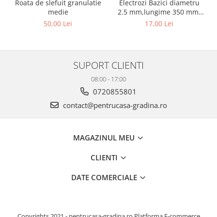
Electrozi Bazici diametru
Roata de slefuit granulatie
2.5 mm,lungime 350 mm,
medie
greutate 1 kg
17,00 Lei
50,00 Lei
SUPORT CLIENTI
08:00 - 17:00
0720855801
contact@pentrucasa-gradina.ro
MAGAZINUL MEU
CLIENTI
DATE COMERCIALE
Copyrights 2021 - pentrucasa-gradina.ro
Platforma E-commerce