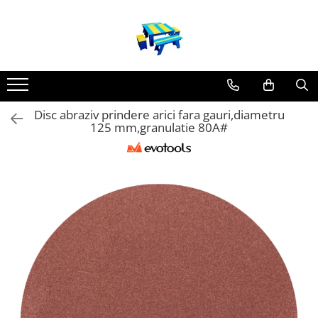
Produse
Mobilier Exterior
Articole pentru gradina
Disc abraziv prindere arici fara gauri,diametru
Atomizoare
125 mm,granulatie 80A#
Plase gard
Plasa sarma galvanizata zincata
Plasa sarma rabitz
Sarma moale
Plase polietilena
Plase umbrire
Plase anti insecte
Plase anti pasari
Plase anti buruieni
Plase castraveti