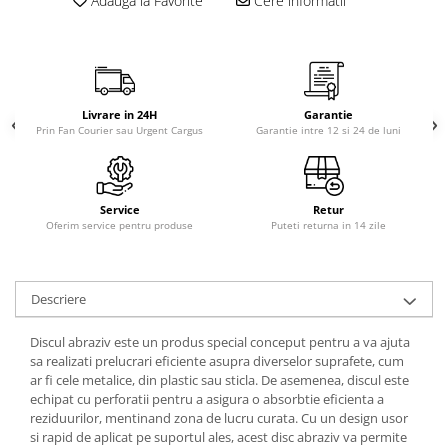
Adauga la Favorite
Cere informatii
Livrare in 24H
Garantie
Prin Fan Courier sau Urgent Cargus
Garantie intre 12 si 24 de luni
Service
Retur
Oferim service pentru produse
Puteti returna in 14 zile
Descriere
Discul abraziv este un produs special conceput pentru a va ajuta
sa realizati prelucrari eficiente asupra diverselor suprafete, cum
ar fi cele metalice, din plastic sau sticla. De asemenea, discul este
echipat cu perforatii pentru a asigura o absorbtie eficienta a
reziduurilor, mentinand zona de lucru curata. Cu un design usor
si rapid de aplicat pe suportul ales, acest disc abraziv va permite