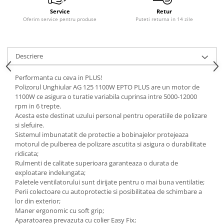
Service
Retur
Oferim service pentru produse
Puteti returna in 14 zile
Descriere
Performanta cu ceva in PLUS!
Polizorul Unghiular AG 125 1100W EPTO PLUS are un motor de
1100W ce asigura o turatie variabila cuprinsa intre 5000-12000
rpm in 6 trepte.
Acesta este destinat uzului personal pentru operatiile de polizare
si slefuire.
Sistemul imbunatatit de protectie a bobinajelor protejeaza
motorul de pulberea de polizare ascutita si asigura o durabilitate
ridicata;
Rulmenti de calitate superioara garanteaza o durata de
exploatare indelungata;
Paletele ventilatorului sunt dirijate pentru o mai buna ventilatie;
Perii colectoare cu autoprotectie si posibilitatea de schimbare a
lor din exterior;
Maner ergonomic cu soft grip;
Aparatoarea prevazuta cu colier Easy Fix;