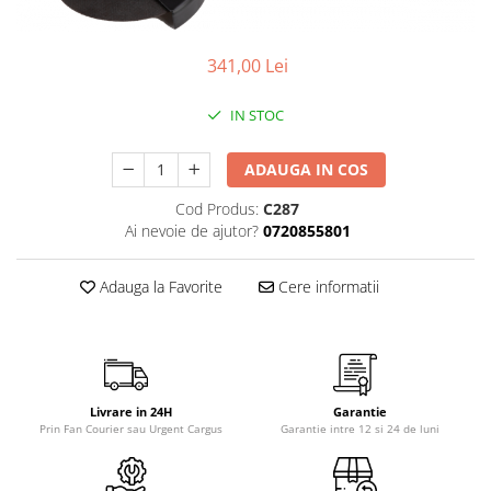
gard viu
Cosuri Pentru Gunoi
341,00 Lei
Butoaie pentru vin
Fose Septice
IN STOC
Utilaje agricole
ADAUGA IN COS
Motosape
Tocatoare crengi
Cod Produs:
C287
Ai nevoie de ajutor?
0720855801
Chiuvete Baie si Bucatarie
Scule electrice
Adauga la Favorite
Cere informatii
Livrare in 24H
Garantie
Prin Fan Courier sau Urgent Cargus
Garantie intre 12 si 24 de luni