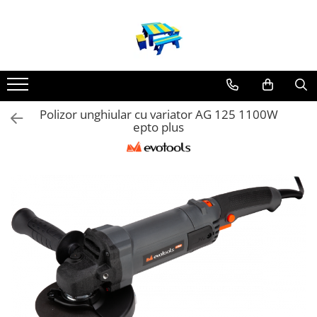
Produse
Mobilier Exterior
Articole pentru gradina
Polizor unghiular cu variator AG 125 1100W
Atomizoare
epto plus
Plase gard
Plasa sarma galvanizata zincata
Plasa sarma rabitz
Sarma moale
Plase polietilena
Plase umbrire
Plase anti insecte
Plase anti pasari
Plase anti buruieni
Plase castraveti