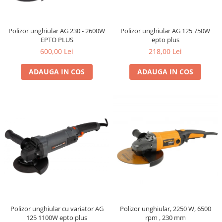
gard viu
Cosuri Pentru Gunoi
Polizor unghiular AG 230 - 2600W
Polizor unghiular AG 125 750W
Butoaie pentru vin
EPTO PLUS
epto plus
Fose Septice
600,00 Lei
218,00 Lei
Utilaje agricole
ADAUGA IN COS
ADAUGA IN COS
Motosape
Tocatoare crengi
Chiuvete Baie si Bucatarie
Scule electrice
Polizor unghiular cu variator AG
Polizor unghiular, 2250 W, 6500
125 1100W epto plus
rpm , 230 mm