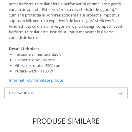
acest fierăstrău circular oferă o performanță optimă într-o gamă
variată de aplicații. Este prevăzut cu caracteristici de siguranță,
cum ar fi protecția la pornirea accidentală și protecția împotriva
suprasarcinii, pentru o experiență de lucru sigură și eficientă.
Fiind echipat cu un mâner ergonomic și un design compact, acest
fierăstrău circular este ușor de utilizat și manevrat în diverse
condiții de lucru.
Detalii tehnice:
Tensiune alimentare: 220 V
Diametru disc: 185 mm
Viteza de rotatie: 4500 rpm
Putere (watti): 1100 W
Informatii conformitate produs
Review-uri
(0)
PRODUSE SIMILARE