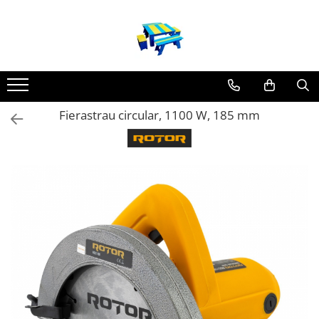
Produse
Mobilier Exterior
Articole pentru gradina
Fierastrau circular, 1100 W, 185 mm
Atomizoare
Plase gard
Plasa sarma galvanizata zincata
Plasa sarma rabitz
Sarma moale
Plase polietilena
Plase umbrire
Plase anti insecte
Plase anti pasari
Plase anti buruieni
Plase castraveti