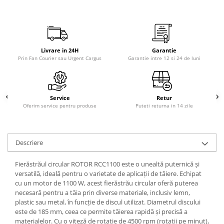
Livrare in 24H
Garantie
Prin Fan Courier sau Urgent Cargus
Garantie intre 12 si 24 de luni
Service
Retur
Oferim service pentru produse
Puteti returna in 14 zile
Descriere
Fierăstrăul circular ROTOR RCC1100 este o unealtă puternică și
versatilă, ideală pentru o varietate de aplicații de tăiere. Echipat
cu un motor de 1100 W, acest fierăstrău circular oferă puterea
necesară pentru a tăia prin diverse materiale, inclusiv lemn,
plastic sau metal, în funcție de discul utilizat. Diametrul discului
este de 185 mm, ceea ce permite tăierea rapidă și precisă a
materialelor. Cu o viteză de rotație de 4500 rpm (rotații pe minut),