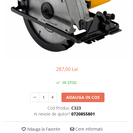
gard viu
Cosuri Pentru Gunoi
Butoaie pentru vin
Fose Septice
Utilaje agricole
Motosape
Tocatoare crengi
Chiuvete Baie si Bucatarie
287,00 Lei
Scule electrice
IN STOC
ADAUGA IN COS
Cod Produs:
C323
Ai nevoie de ajutor?
0720855801
Adauga la Favorite
Cere informatii