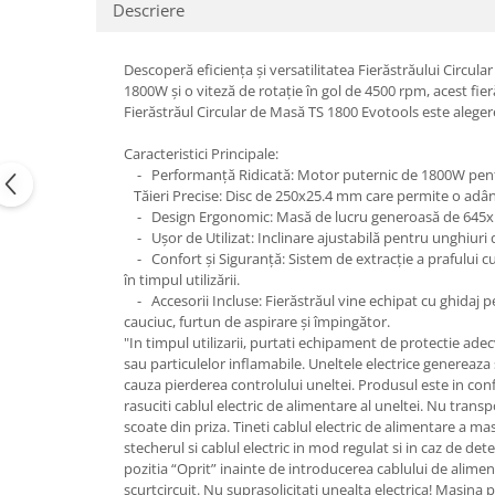
Descriere
Descoperă eficiența și versatilitatea Fierăstrăului Circul
1800W și o viteză de rotație în gol de 4500 rpm, acest fieră
Fierăstrăul Circular de Masă TS 1800 Evotools este alegerea 
Caracteristici Principale:
- Performanță Ridicată: Motor puternic de 1800W pentru a
Tăieri Precise: Disc de 250x25.4 mm care permite o adân
- Design Ergonomic: Masă de lucru generoasă de 645x100
- Ușor de Utilizat: Inclinare ajustabilă pentru unghiuri de
- Confort și Siguranță: Sistem de extracție a prafului c
în timpul utilizării.
- Accesorii Incluse: Fierăstrăul vine echipat cu ghidaj pen
cauciuc, furtun de aspirare și împingător.
"In timpul utilizarii, purtati echipament de protectie adec
sau particulelor inflamabile. Uneltele electrice genereaza
cauza pierderea controlului uneltei. Produsul este in co
rasuciti cablul electric de alimentare al uneltei. Nu transp
scoate din priza. Tineti cablul electric de alimentare a mas
stecherul si cablul electric in mod regulat si in caz de dete
pozitia “Oprit” inainte de introducerea cablului de aliment
scurtcircuit. Nu suprasolicitati unealta electrica! Masina p