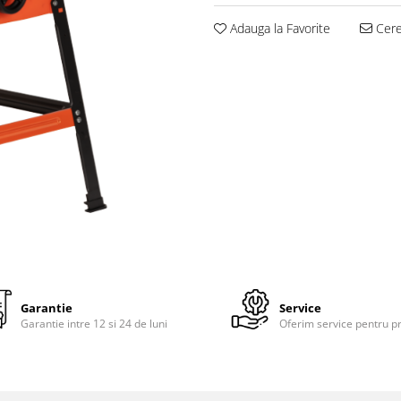
Adauga la Favorite
Cere 
Garantie
Service
Garantie intre 12 si 24 de luni
Oferim service pentru p