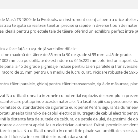
ar de Masă TS 1800 de la Evotools, un instrument esențial pentru orice atelier
strău te ajută să realizezi tăieturi precise și rapide în diverse tipuri de mate
ideală pentru proiectele tale de tăiere, oferind un echilibru perfect între pute
 face față cu ușurință sarcinilor dificile.
cime maximă de tăiere de 85 mm la 90 de grade și 55 mm la 45 de grade.
2 mm, cu posibilitate de extindere cu 645x225 mm, oferind un suport stab
 până la 45 de grade și ghidaje incluse pentru tăieri paralele și transversale
u racord de 35 mm pentru un mediu de lucru curat. Picioare robuste de 59x5
tru tăieri paralele, ghidaj pentru tăieri transversale, riglă de măsurare, pla
vat!Nu utilizati unealta in zonele cu potential exploziv, de exemplu in prezent
 scantei care pot aprinde aceste materiale. Nu lasati copiii sau persoanele ne
nformitate cu standardele de siguranta europene! Pentru siguranta dumneavoas
ortati unealta tinand-o de cablul electric si nu trageti de cablul electric pentr
inii la distanta fata de sursele de caldura, de petele de ulei, de grasimi, de ob
riorare a acestora apelati la un electrician autorizat. Evitati pornirile acciden
are in priza. Nu utilizati unealta in conditii de ploaie sau umiditate excesiva.
oate fi folosita in conditii de siguranta daca sunt