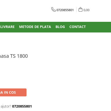
0720855801
0,00
 LIVRARE
METODE DE PLATA
BLOG
CONTACT
masa TS 1800
A IN COS
 ajutor?
0720855801