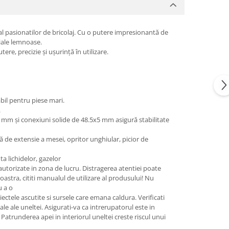
 al pasionatilor de bricolaj. Cu o putere impresionantă de
riale lemnoase.
re, precizie și ușurință în utilizare.
il pentru piese mari.
.
 mm și conexiuni solide de 48.5x5 mm asigură stabilitate
că de extensie a mesei, opritor unghiular, picior de
a lichidelor, gazelor
autorizate in zona de lucru. Distragerea atentiei poate
tra, cititi manualul de utilizare al produsului! Nu
u a o
iectele ascutite si sursele care emana caldura. Verificati
tale ale uneltei. Asigurati-va ca intrerupatorul este in
 Patrunderea apei in interiorul uneltei creste riscul unui