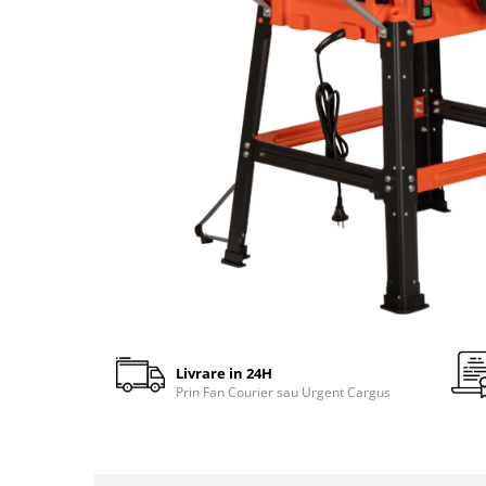
gard viu
Cosuri Pentru Gunoi
Butoaie pentru vin
Fose Septice
Utilaje agricole
Motosape
Tocatoare crengi
Chiuvete Baie si Bucatarie
Scule electrice
Livrare in 24H
Prin Fan Courier sau Urgent Cargus