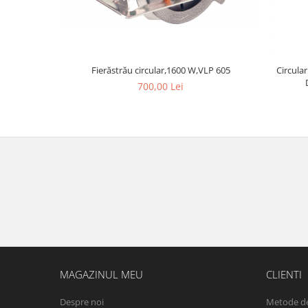
Fierăstrău circular,1600 W,VLP 605
Circula
700,00 Lei
MAGAZINUL MEU
CLIENTI
Despre noi
Metode de