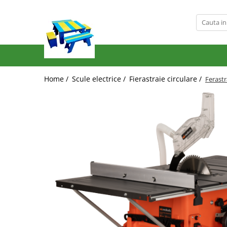
Produse
Mobilier Exterior
Articole pentru gradina
Home /
Scule electrice /
Fierastraie circulare /
Ferastr
Atomizoare
Plase gard
Plasa sarma galvanizata zincata
Plasa sarma rabitz
Sarma moale
Plase polietilena
Plase umbrire
Plase anti insecte
Plase anti pasari
Plase anti buruieni
Plase castraveti