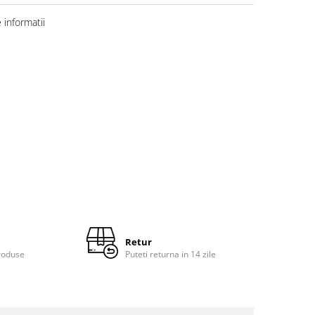
informatii
Retur
roduse
Puteti returna in 14 zile