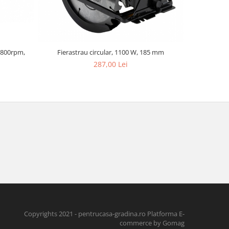
 3800rpm,
Fierastrau circular, 1100 W, 185 mm
Fierastra
c
287,00 Lei
Copyrights 2021 - pentrucasa-gradina.ro
Platforma E-
commerce by Gomag