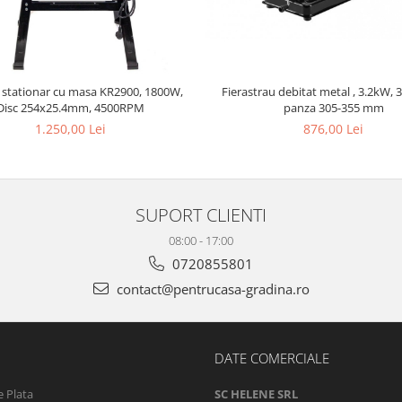
r stationar cu masa KR2900, 1800W,
Fierastrau debitat metal , 3.2kW,
Disc 254x25.4mm, 4500RPM
panza 305-355 mm
1.250,00 Lei
876,00 Lei
SUPORT CLIENTI
08:00 - 17:00
0720855801
contact@pentrucasa-gradina.ro
DATE COMERCIALE
 Plata
SC HELENE SRL