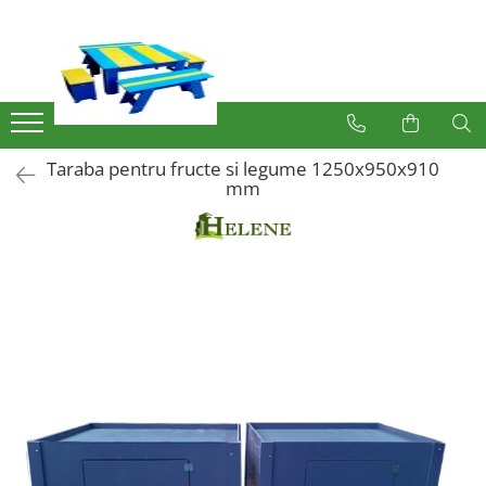
Produse
Mobilier Exterior
Articole pentru gradina
Taraba pentru fructe si legume 1250x950x910
Atomizoare
mm
Plase gard
Plasa sarma galvanizata zincata
Plasa sarma rabitz
Sarma moale
Plase polietilena
Plase umbrire
Plase anti insecte
Plase anti pasari
Plase anti buruieni
Plase castraveti