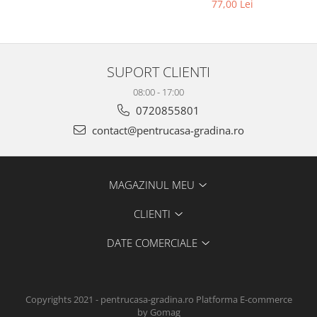
77,00 Lei
SUPORT CLIENTI
08:00 - 17:00
0720855801
contact@pentrucasa-gradina.ro
MAGAZINUL MEU
CLIENTI
DATE COMERCIALE
Copyrights 2021 - pentrucasa-gradina.ro
Platforma E-commerce
by Gomag