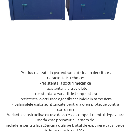
gard viu
Cosuri Pentru Gunoi
Butoaie pentru vin
Fose Septice
Utilaje agricole
Motosape
Tocatoare crengi
Chiuvete Baie si Bucatarie
Scule electrice
Produs realizat din pvc extrudat de inalta densitate .
Caracteristici tehnice:
-rezistenta la socuri mecanice
-rezistenta la ultraviolete
-rezistenta la variatii de temperatura
-rezistenta la actiunea agentilor chimici din atmosfera
- balamalele usilor sunt zincate pentru a oferi protectie contra
coroziunii
Varianta constructiva cu usa de acces la compartimentul depozitare
marfa este prevazut cu sistem de
inchidere pentru lacat.Sarcina utila pe blatul de expunere cat si pe cel
de interior este de 150kg.