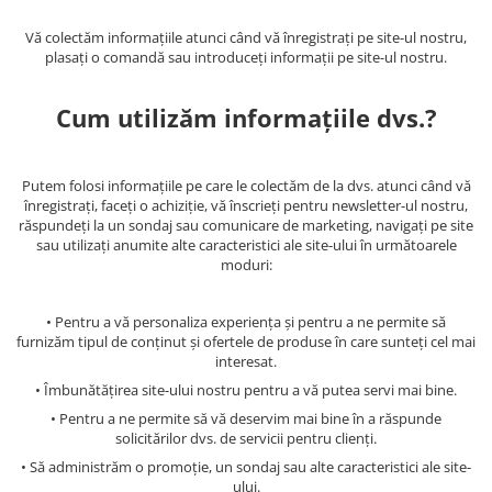
gard viu
Vă colectăm informațiile atunci când vă înregistrați pe site-ul nostru,
Cosuri Pentru Gunoi
plasați o comandă sau introduceți informații pe site-ul nostru.
Butoaie pentru vin
Fose Septice
Cum utilizăm informațiile dvs.?
Utilaje agricole
Motosape
Putem folosi informațiile pe care le colectăm de la dvs. atunci când vă
înregistrați, faceți o achiziție, vă înscrieți pentru newsletter-ul nostru,
Tocatoare crengi
răspundeți la un sondaj sau comunicare de marketing, navigați pe site
Chiuvete Baie si Bucatarie
sau utilizați anumite alte caracteristici ale site-ului în următoarele
moduri:
Scule electrice
• Pentru a vă personaliza experiența și pentru a ne permite să
furnizăm tipul de conținut și ofertele de produse în care sunteți cel mai
interesat.
• Îmbunătățirea site-ului nostru pentru a vă putea servi mai bine.
• Pentru a ne permite să vă deservim mai bine în a răspunde
solicitărilor dvs. de servicii pentru clienți.
• Să administrăm o promoție, un sondaj sau alte caracteristici ale site-
ului.