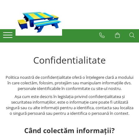
Produse
Mobilier Exterior
Articole pentru gradina
Atomizoare
Confidentialitate
Plase gard
Plasa sarma galvanizata zincata
Politica noastră de confidențialitate oferă o înțelegere clară a modului
Plasa sarma rabitz
în care colectăm, folosim, protejăm sau manipulam informațiile dvs.
Sarma moale
personale identificabile în conformitate cu site-ul nostru.
Plase polietilena
Așa cum este descris în legislația privind confidențialitatea și
securitatea informațiilor, este o informație care poate fi utilizată
Plase umbrire
singură sau cu alte informații pentru a identifica, contacta sau localiza
Plase anti insecte
o singură persoană sau pentru a identifica o persoană în context.
Plase anti pasari
Plase anti buruieni
Când colectăm informații?
Plase castraveti