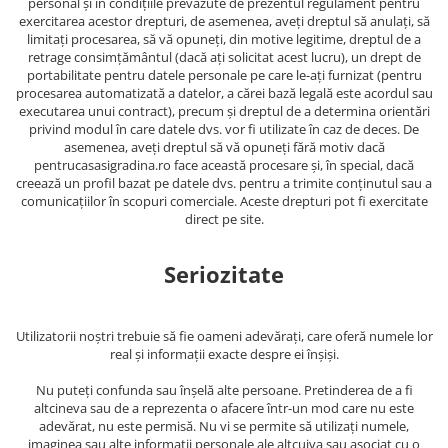
personal și în condițiile prevăzute de prezentul regulament pentru
exercitarea acestor drepturi, de asemenea, aveți dreptul să anulați, să
limitați procesarea, să vă opuneți, din motive legitime, dreptul de a
retrage consimțământul (dacă ați solicitat acest lucru), un drept de
portabilitate pentru datele personale pe care le-ați furnizat (pentru
procesarea automatizată a datelor, a cărei bază legală este acordul sau
executarea unui contract), precum și dreptul de a determina orientări
privind modul în care datele dvs. vor fi utilizate în caz de deces. De
asemenea, aveți dreptul să vă opuneți fără motiv dacă
pentrucasasigradina.ro face această procesare și, în special, dacă
creează un profil bazat pe datele dvs. pentru a trimite conținutul sau a
comunicațiilor în scopuri comerciale. Aceste drepturi pot fi exercitate
direct pe site.
Seriozitate
Utilizatorii noștri trebuie să fie oameni adevărați, care oferă numele lor
real și informații exacte despre ei înșiși.
Nu puteți confunda sau înșelă alte persoane. Pretinderea de a fi
altcineva sau de a reprezenta o afacere într-un mod care nu este
adevărat, nu este permisă. Nu vi se permite să utilizați numele,
imaginea sau alte informații personale ale altcuiva sau asociat cu o