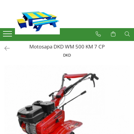
Produse
Mobilier Exterior
Articole pentru gradina
Motosapa DKD WM 500 KM 7 CP
Atomizoare
DKD
Plase gard
Plasa sarma galvanizata zincata
Plasa sarma rabitz
Sarma moale
Plase polietilena
Plase umbrire
Plase anti insecte
Plase anti pasari
Plase anti buruieni
Plase castraveti