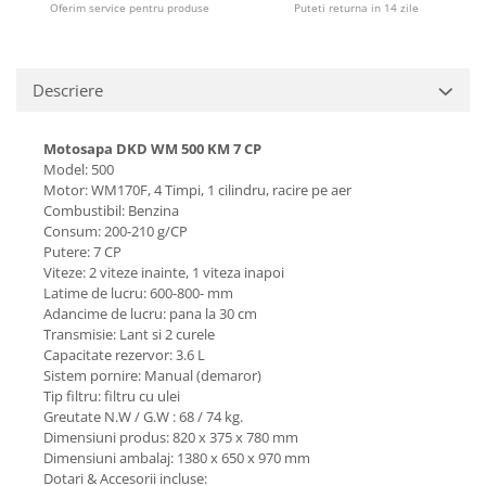
Oferim service pentru produse
Puteti returna in 14 zile
Descriere
Motosapa DKD WM 500 KM 7 CP
Model: 500
Motor: WM170F, 4 Timpi, 1 cilindru, racire pe aer
Combustibil: Benzina
Consum: 200-210 g/CP
Putere: 7 CP
Viteze: 2 viteze inainte, 1 viteza inapoi
Latime de lucru: 600-800- mm
Adancime de lucru: pana la 30 cm
Transmisie: Lant si 2 curele
Capacitate rezervor: 3.6 L
Sistem pornire: Manual (demaror)
Tip filtru: filtru cu ulei
Greutate N.W / G.W : 68 / 74 kg.
Dimensiuni produs: 820 x 375 x 780 mm
Dimensiuni ambalaj: 1380 x 650 x 970 mm
Dotari & Accesorii incluse: