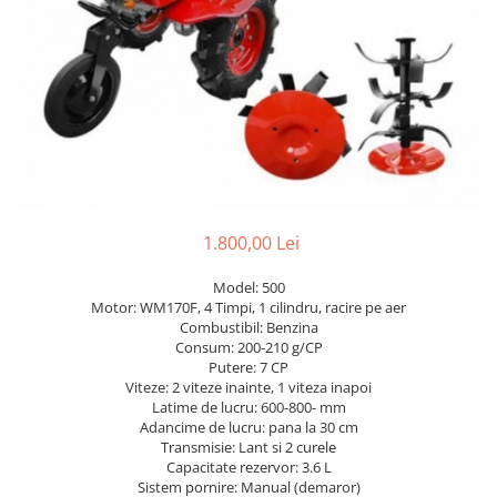
gard viu
Cosuri Pentru Gunoi
Butoaie pentru vin
Fose Septice
Utilaje agricole
Motosape
Tocatoare crengi
Chiuvete Baie si Bucatarie
1.800,00 Lei
Scule electrice
Model: 500
Motor: WM170F, 4 Timpi, 1 cilindru, racire pe aer
Combustibil: Benzina
Consum: 200-210 g/CP
Putere: 7 CP
Viteze: 2 viteze inainte, 1 viteza inapoi
Latime de lucru: 600-800- mm
Adancime de lucru: pana la 30 cm
Transmisie: Lant si 2 curele
Capacitate rezervor: 3.6 L
Sistem pornire: Manual (demaror)