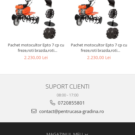
Pachet motocultor Epto 7 cp cu
Pachet motocultor Epto 7 cp cu
freze,roti brazda,roti
freze,roti brazda,roti
rutiere,plug si rarita
rutiere,plug si rarita
2.230,00 Lei
2.230,00 Lei
SUPORT CLIENTI
08:00 - 17:00
0720855801
contact@pentrucasa-gradina.ro
MAGAZINUL MEU