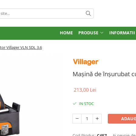
HOME
PRODUSE
INFORMATII
or Villager VLN SDL 3.6
Mașină de înșurubat c
213,00 Lei
IN STOC
ADAUG
Cod Produs:
C457
Ai nevoie de