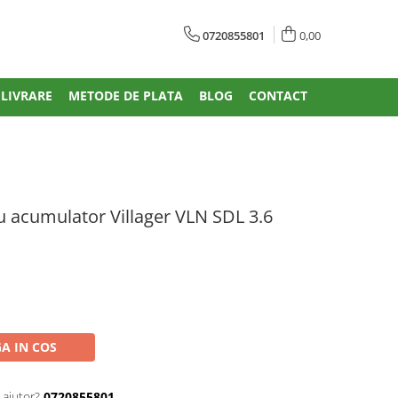
0720855801
0,00
 LIVRARE
METODE DE PLATA
BLOG
CONTACT
u acumulator Villager VLN SDL 3.6
A IN COS
 ajutor?
0720855801