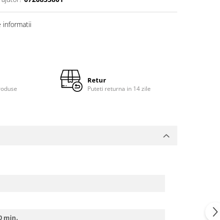
informatii
Retur
roduse
Puteti returna in 14 zile
00 min.