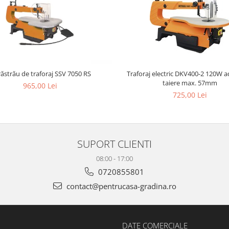
răstrău de traforaj SSV 7050 RS
Traforaj electric DKV400-2 120W adancime
taiere max. 57mm
965,00 Lei
725,00 Lei
SUPORT CLIENTI
08:00 - 17:00
0720855801
contact@pentrucasa-gradina.ro
DATE COMERCIALE