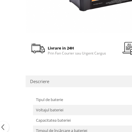
gard viu
Cosuri Pentru Gunoi
Butoaie pentru vin
Fose Septice
Utilaje agricole
Motosape
Livrare in 24H
Prin Fan Courier sau Urgent Cargus
Tocatoare crengi
Chiuvete Baie si Bucatarie
Scule electrice
Descriere
Tipul de baterie
Voltajul bateriei
Capacitatea bateriei
Timpul de încărcare a bateriei