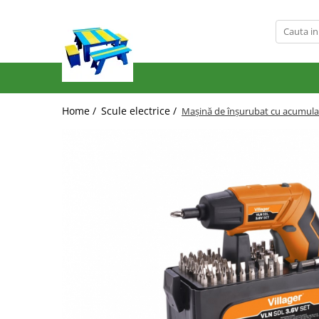
Produse
Mobilier Exterior
Articole pentru gradina
Home /
Scule electrice /
Mașină de înșurubat cu acumulat
Atomizoare
Plase gard
Plasa sarma galvanizata zincata
Plasa sarma rabitz
Sarma moale
Plase polietilena
Plase umbrire
Plase anti insecte
Plase anti pasari
Plase anti buruieni
Plase castraveti