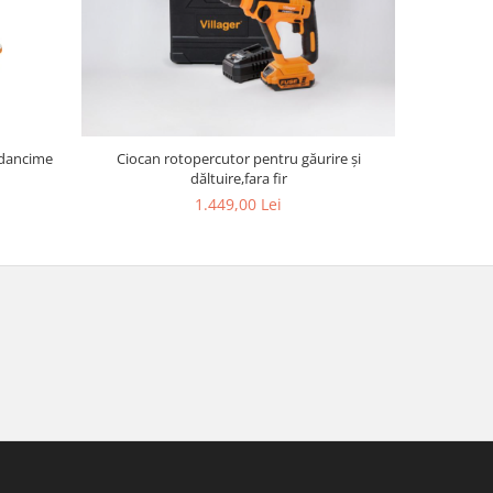
Ciocan rotopercutor pentru găurire și
Fierastra
dăltuire,fara fir
1.449,00 Lei