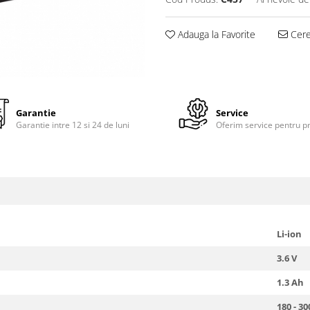
Adauga la Favorite
Cere 
Garantie
Service
Garantie intre 12 si 24 de luni
Oferim service pentru p
Li-ion
3.6 V
1.3 Ah
180 - 3