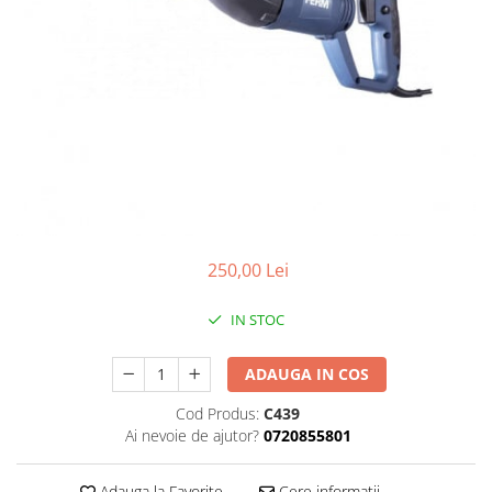
gard viu
Cosuri Pentru Gunoi
Butoaie pentru vin
Fose Septice
Utilaje agricole
Motosape
Tocatoare crengi
Chiuvete Baie si Bucatarie
250,00 Lei
Scule electrice
IN STOC
ADAUGA IN COS
Cod Produs:
C439
Ai nevoie de ajutor?
0720855801
Adauga la Favorite
Cere informatii