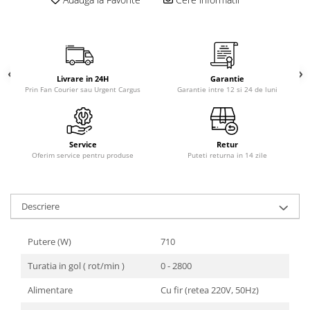
Livrare in 24H
Garantie
Prin Fan Courier sau Urgent Cargus
Garantie intre 12 si 24 de luni
Service
Retur
Oferim service pentru produse
Puteti returna in 14 zile
Descriere
Putere (W)
710
Turatia in gol ( rot/min )
0 - 2800
Alimentare
Cu fir (retea 220V, 50Hz)