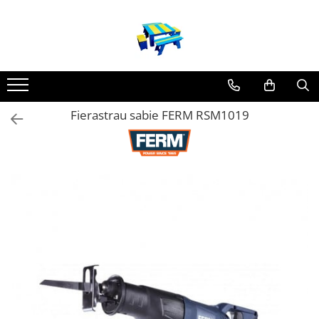
Produse
Mobilier Exterior
Articole pentru gradina
Fierastrau sabie FERM RSM1019
Atomizoare
Plase gard
Plasa sarma galvanizata zincata
Plasa sarma rabitz
Sarma moale
Plase polietilena
Plase umbrire
Plase anti insecte
Plase anti pasari
Plase anti buruieni
Plase castraveti