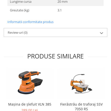
Lungime cursa
20 mm
Greutate (kg)
3.1
Informatii conformitate produs
Review-uri
(0)
PRODUSE SIMILARE
Mașina de șlefuit VLN 385
Fierăstrău de traforaj SSV
7050 RS
289,00 Lei