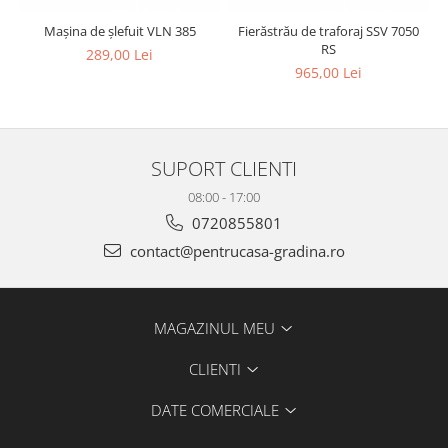
Mașina de șlefuit VLN 385
Fierăstrău de traforaj SSV 7050
T
RS
289,00 Lei
965,00 Lei
SUPORT CLIENTI
08:00 - 17:00
0720855801
contact@pentrucasa-gradina.ro
MAGAZINUL MEU
CLIENTI
DATE COMERCIALE