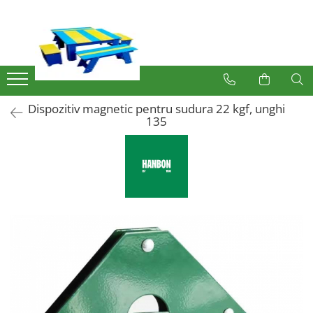
Produse
Mobilier Exterior
Articole pentru gradina
Dispozitiv magnetic pentru sudura 22 kgf, unghi
Atomizoare
135
Plase gard
Plasa sarma galvanizata zincata
Plasa sarma rabitz
Sarma moale
Plase polietilena
Plase umbrire
Plase anti insecte
Plase anti pasari
Plase anti buruieni
Plase castraveti