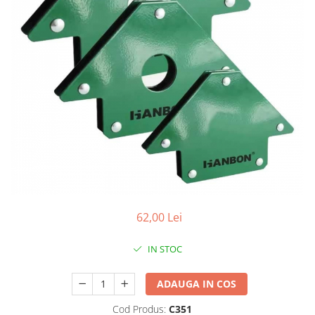
gard viu
Cosuri Pentru Gunoi
Butoaie pentru vin
Fose Septice
Utilaje agricole
Motosape
Tocatoare crengi
Chiuvete Baie si Bucatarie
Scule electrice
62,00 Lei
IN STOC
ADAUGA IN COS
Cod Produs:
C351