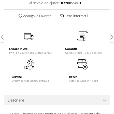
Ai nevoie de ajutor?
0720855801
Adauga la Favorite
Cere informatii
Livrare in 24H
Garantie
Prin Fan Courier sau Urgent Cargus
Garantie intre 12 si 24 de luni
Service
Retur
Oferim service pentru produse
Puteti returna in 14 zile
Descriere
• Corpul magnetic este montat cu nituri între 2 elemente de