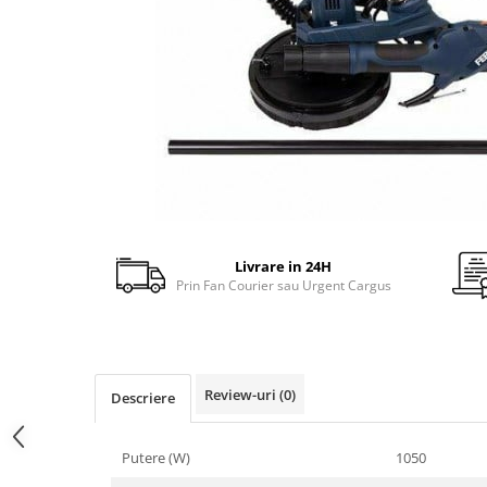
gard viu
Cosuri Pentru Gunoi
Butoaie pentru vin
Fose Septice
Utilaje agricole
Motosape
Tocatoare crengi
Chiuvete Baie si Bucatarie
Scule electrice
Livrare in 24H
Prin Fan Courier sau Urgent Cargus
Review-uri
(0)
Descriere
Putere (W)
1050