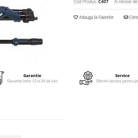
Cod Produs:
C407
Ai nevoie de
Adauga la Favorite
Cere 
Garantie
Service
Garantie intre 12 si 24 de luni
Oferim service pentru p