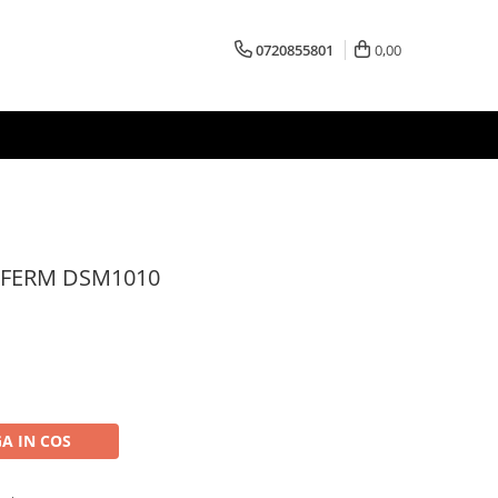
0720855801
0,00
ţi FERM DSM1010
A IN COS