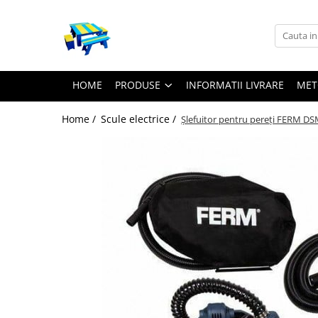
Produse
Mobilier Exterior
HOME
PRODUSE
INFORMATII LIVRARE
MET
Articole pentru gradina
Home /
Scule electrice /
Şlefuitor pentru pereţi FERM D
Atomizoare
Plase gard
Plasa sarma galvanizata zincata
Plasa sarma rabitz
Sarma moale
Plase polietilena
Plase umbrire
Plase anti insecte
Plase anti pasari
Plase anti buruieni
Plase castraveti