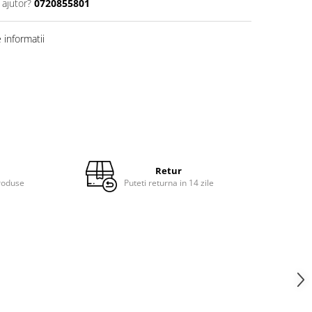
 ajutor?
0720855801
informatii
Retur
roduse
Puteti returna in 14 zile