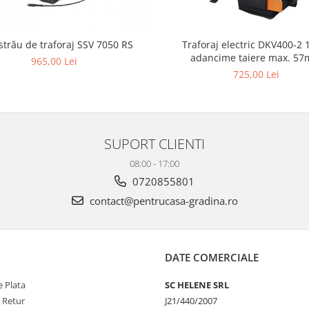
strău de traforaj SSV 7050 RS
Traforaj electric DKV400-2 120W
adancime taiere max. 5
965,00 Lei
725,00 Lei
SUPORT CLIENTI
08:00 - 17:00
0720855801
contact@pentrucasa-gradina.ro
DATE COMERCIALE
 Plata
SC HELENE SRL
e Retur
J21/440/2007