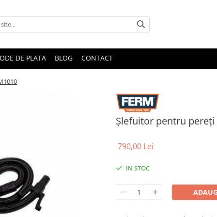
ODE DE PLATA
BLOG
CONTACT
SM1010
Şlefuitor pentru pere
790,00 Lei
IN STOC
ADAUG