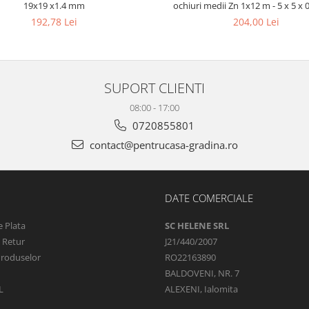
19x19 x1.4 mm
ochiuri medii Zn 1x12 m - 5 x 5 x
192,78 Lei
204,00 Lei
SUPORT CLIENTI
08:00 - 17:00
0720855801
contact@pentrucasa-gradina.ro
DATE COMERCIALE
 Plata
SC HELENE SRL
e Retur
J21/440/2007
Produselor
RO22163890
BALDOVENI, NR. 7
L
ALEXENI, Ialomita