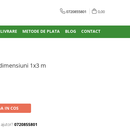
0720855801
0,00
 LIVRARE
METODE DE PLATA
BLOG
CONTACT
C,dimensiuni 1x3 m
A IN COS
 ajutor?
0720855801