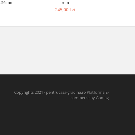
 0.56 mm
mm
245,00 Lei
Copyrights 2021 - pentrucasa-gradina.ro
Platforma E-
commerce by Gomag