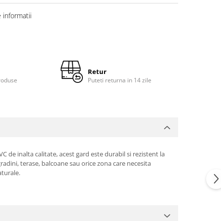
informatii
Retur
roduse
Puteti returna in 14 zile
 de inalta calitate, acest gard este durabil si rezistent la
adini, terase, balcoane sau orice zona care necesita
aturale.