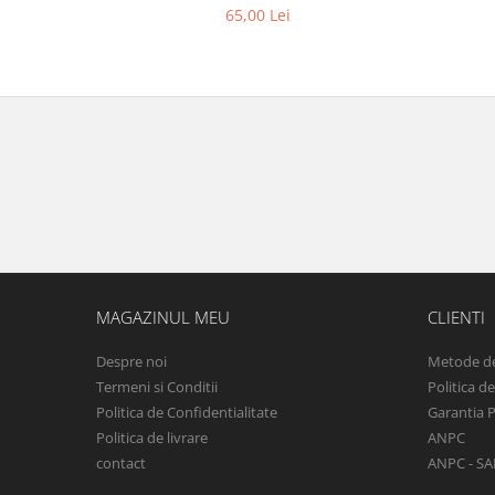
65,00 Lei
MAGAZINUL MEU
CLIENTI
Despre noi
Metode de
Termeni si Conditii
Politica d
Politica de Confidentialitate
Garantia 
Politica de livrare
ANPC
contact
ANPC - SA