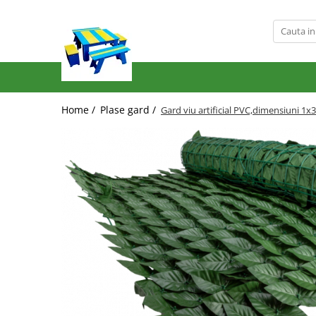
Produse
Mobilier Exterior
Articole pentru gradina
Home /
Plase gard /
Gard viu artificial PVC,dimensiuni 1x
Atomizoare
Plase gard
Plasa sarma galvanizata zincata
Plasa sarma rabitz
Sarma moale
Plase polietilena
Plase umbrire
Plase anti insecte
Plase anti pasari
Plase anti buruieni
Plase castraveti