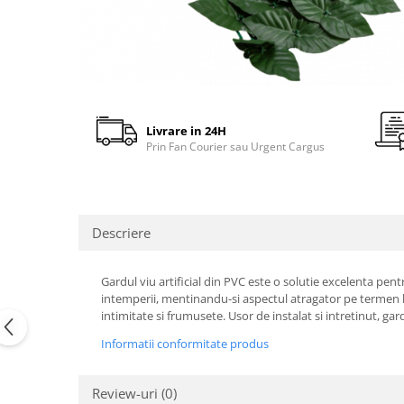
gard viu
Cosuri Pentru Gunoi
Butoaie pentru vin
Fose Septice
Utilaje agricole
Livrare in 24H
Motosape
Prin Fan Courier sau Urgent Cargus
Tocatoare crengi
Chiuvete Baie si Bucatarie
Scule electrice
Descriere
Gardul viu artificial din PVC este o solutie excelenta pentr
intemperii, mentinandu-si aspectul atragator pe termen lu
intimitate si frumusete. Usor de instalat si intretinut, gard
Informatii conformitate produs
Review-uri
(0)