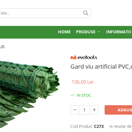
HOME
PRODUSE
INFORMATII
3 m
Gard viu artificial PV
136,00 Lei
IN STOC
ADAUG
Cod Produs:
C273
Ai nevoie de