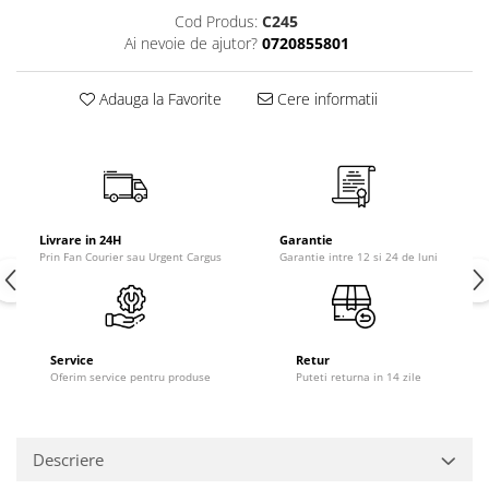
Cod Produs:
C245
Ai nevoie de ajutor?
0720855801
Adauga la Favorite
Cere informatii
Livrare in 24H
Garantie
Prin Fan Courier sau Urgent Cargus
Garantie intre 12 si 24 de luni
Service
Retur
Oferim service pentru produse
Puteti returna in 14 zile
Descriere