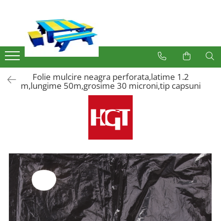
Produse
Mobilier Exterior
Articole pentru gradina
Folie mulcire neagra perforata,latime 1.2
Atomizoare
m,lungime 50m,grosime 30 microni,tip capsuni
Plase gard
Plasa sarma galvanizata zincata
Plasa sarma rabitz
Sarma moale
Plase polietilena
Plase umbrire
Plase anti insecte
Plase anti pasari
Plase anti buruieni
Plase castraveti