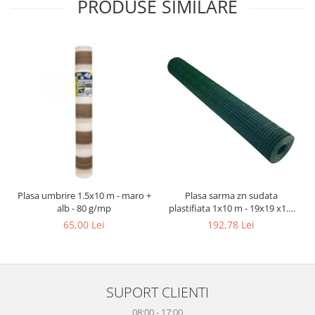
PRODUSE SIMILARE
Plasa umbrire 1.5x10 m - maro +
Plasa sarma zn sudata
alb - 80 g/mp
plastifiata 1x10 m - 19x19 x1.4
mm
65,00 Lei
192,78 Lei
SUPORT CLIENTI
08:00 - 17:00