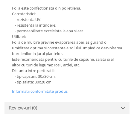
Folia este confectionata din polietilena.
Carcateristici:
- rezistenta UV;
- rezistenta la intindere;
- permeabilitate excelelnta la apa si aer.
Utilizari:
Folia de mulcire previne evaporarea apei, asigurand o
umiditate optima si constanta a solului. Impiedica dezvoltarea
buruienilor in jurul plantelor.
Este recomandata pentru culturile de capsune, salata si al
altor culturi de legume: rosii, ardei, etc.
Distanta intre perforatii:
- tip capsuni: 30x30 cm;
- tip salata: 30x20 cm.
Informatii conformitate produs
Review-uri
(0)