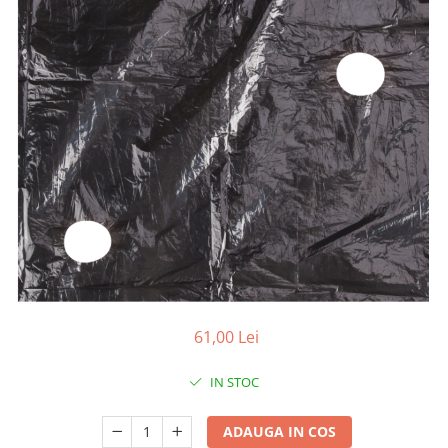
gard viu
Cosuri Pentru Gunoi
Butoaie pentru vin
Fose Septice
Utilaje agricole
Motosape
Tocatoare crengi
Chiuvete Baie si Bucatarie
Scule electrice
61,00 Lei
IN STOC
ADAUGA IN COS