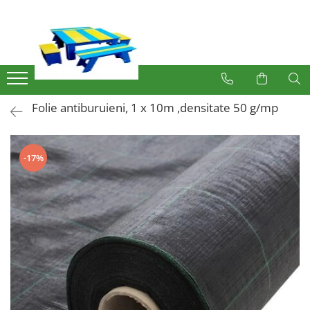
Produse
Mobilier Exterior
Articole pentru gradina
Folie antiburuieni, 1 x 10m ,densitate 50 g/mp
Atomizoare
Plase gard
Plasa sarma galvanizata zincata
-17%
Plasa sarma rabitz
Sarma moale
Plase polietilena
Plase umbrire
Plase anti insecte
Plase anti pasari
Plase anti buruieni
Plase castraveti