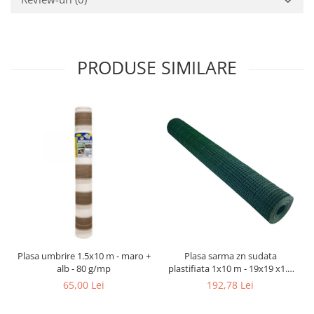
PRODUSE SIMILARE
Plasa umbrire 1.5x10 m - maro +
Plasa sarma zn sudata
alb - 80 g/mp
plastifiata 1x10 m - 19x19 x1.4
mm
65,00 Lei
192,78 Lei