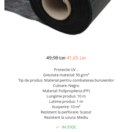
gard viu
Cosuri Pentru Gunoi
Butoaie pentru vin
Fose Septice
Utilaje agricole
Motosape
Tocatoare crengi
49,98 Lei
41,65 Lei
Chiuvete Baie si Bucatarie
Protectie UV ..
Scule electrice
Greutate material: 50 g/m²
Tip de produs: Material pentru combaterea buruienilor
Culoare: Negru
Material: Polipropilena (PP)
Lungime produs: 10 m
Latime produs: 1 m
Acoperire: 10 m²
Rezistent la perforare: Scazut
Rezistent la uzura: Mediu
IN STOC