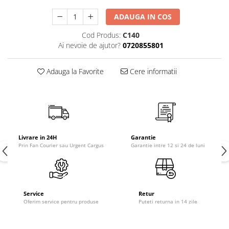
ADAUGA IN COS
Cod Produs:
C140
Ai nevoie de ajutor?
0720855801
Adauga la Favorite
Cere informatii
Livrare in 24H
Garantie
Prin Fan Courier sau Urgent Cargus
Garantie intre 12 si 24 de luni
Service
Retur
Oferim service pentru produse
Puteti returna in 14 zile