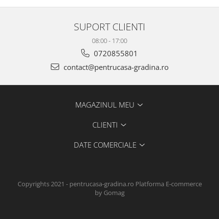
SUPORT CLIENTI
08:00 - 17:00
0720855801
contact@pentrucasa-gradina.ro
MAGAZINUL MEU
CLIENTI
DATE COMERCIALE
Copyrights 2021 - pentrucasa-gradina.ro
Platforma E-commerce
by Gomag