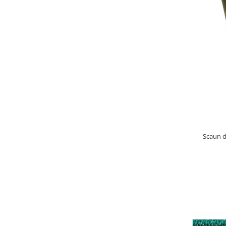
gard viu
Cosuri Pentru Gunoi
Butoaie pentru vin
Fose Septice
Utilaje agricole
Motosape
Tocatoare crengi
Chiuvete Baie si Bucatarie
Scule electrice
Scaun d