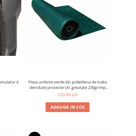
umulator 6
Plasa umbrire verde din polietilena de inalta
densitate protectie UV ,greutate 230gr/mp
,latime 1.7 m,lungime 10 m
120,00 Lei
ADAUGA IN COS