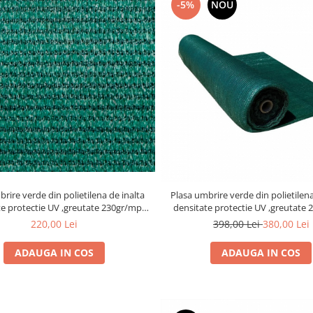
-5%
NOU
 din polietilena de inalta
Plasa umbrire verde din polietilena de inalta
ie UV ,greutate 230gr/mp
densitate protectie UV ,greutate 230gr/mp
,latime 1.7 m,lungime 20 m
,latime 1,5 m,lungime 50 
220,00 Lei
398,00 Lei
380,00 Lei
ADAUGA IN COS
ADAUGA IN COS