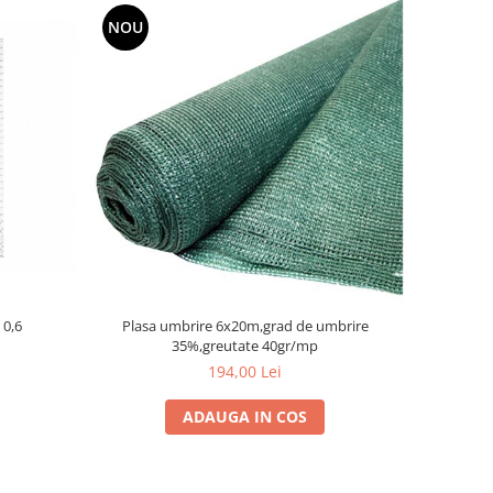
NOU
 0,6
Plasa umbrire 6x20m,grad de umbrire
35%,greutate 40gr/mp
194,00 Lei
ADAUGA IN COS