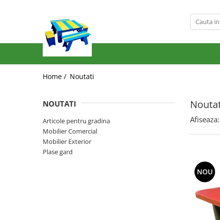
Produse
Mobilier Exterior
Articole pentru gradina
Home /
Noutati
Atomizoare
Plase gard
Noutat
NOUTATI
Plasa sarma galvanizata zincata
Afiseaza:
Articole pentru gradina
Plasa sarma rabitz
Mobilier Comercial
Sarma moale
Mobilier Exterior
Plase polietilena
Plase gard
Plase umbrire
NOU
Plase anti insecte
Plase anti pasari
Plase anti buruieni
Plase castraveti