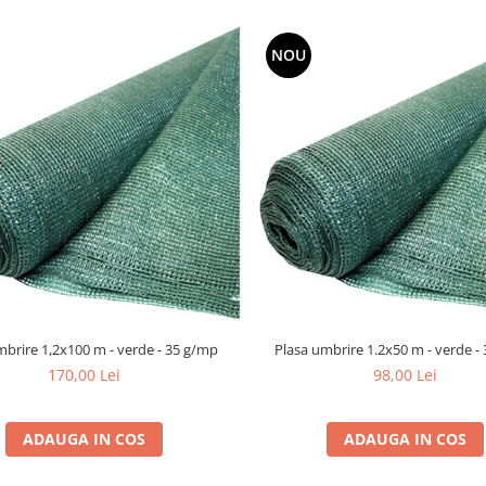
NOU
mbrire 1,2x100 m - verde - 35 g/mp
Plasa umbrire 1.2x50 m - verde -
170,00 Lei
98,00 Lei
ADAUGA IN COS
ADAUGA IN COS