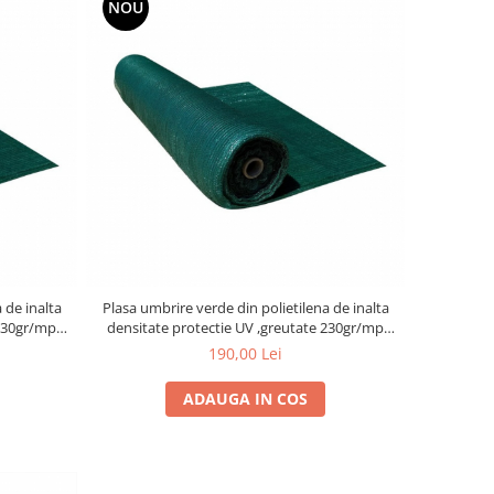
NOU
Plasa umbrire verde din polietilena de inalta
densitate protectie UV ,greutate 230gr/mp
m
,latime 1,5 m,lungime 20 m
190,00 Lei
ADAUGA IN COS