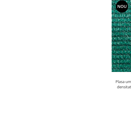
NOU
Plasa umbrire verde
densitate protect