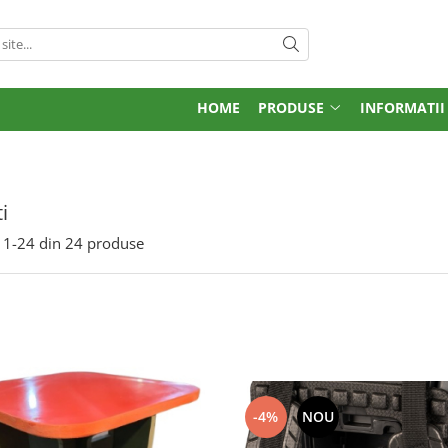
HOME
PRODUSE
INFORMATII
i
1-
24
din
24
produse
-4%
NOU