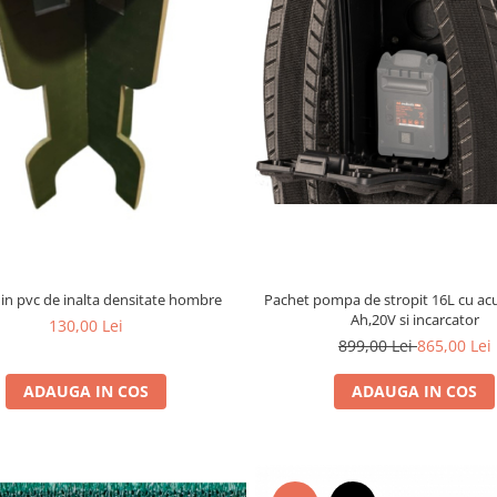
Pachet pompa de stropit 16L cu ac
in pvc de inalta densitate hombre
Ah,20V si incarcator
130,00 Lei
899,00 Lei
865,00 Lei
ADAUGA IN COS
ADAUGA IN COS