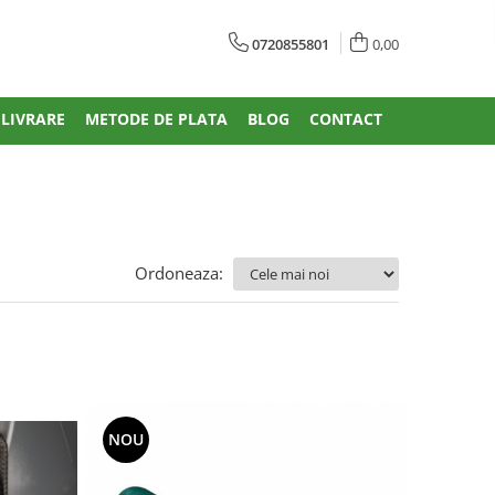
0720855801
0,00
 LIVRARE
METODE DE PLATA
BLOG
CONTACT
Ordoneaza:
NOU