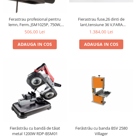
gard viu
Cosuri Pentru Gunoi
Ferastrau profesional pentru
Fierastrau fuse,26 dinti de
Butoaie pentru vin
lemn, Ferm, JSM1025P, 750W,
lant,tensiune 36 V,FARA
Albastru/Negru
incarcator si baterie
Fose Septice
506,00 Lei
1.384,00 Lei
Utilaje agricole
ADAUGA IN COS
ADAUGA IN COS
Motosape
Tocatoare crengi
Chiuvete Baie si Bucatarie
Scule electrice
Fierăstrău cu bandă de tăiat
Ferăstrău cu banda BSV 2580
metal 1200W RDP-BSM01
Villager