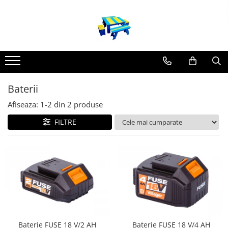
Produse
Mobilier Exterior
Articole pentru gradina
Atomizoare
Baterii
Plase gard
Afiseaza:
1-
2
din
2
produse
Plasa sarma galvanizata zincata
FILTRE
Plasa sarma rabitz
Sarma moale
Plase polietilena
Plase umbrire
Plase anti insecte
Plase anti pasari
Plase anti buruieni
Plase castraveti
Baterie FUSE 18 V/2 AH
Baterie FUSE 18 V/4 AH