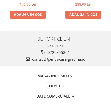
gard viu
176,00 Lei
288,00 Lei
Cosuri Pentru Gunoi
ADAUGA IN COS
ADAUGA IN COS
Butoaie pentru vin
Fose Septice
Utilaje agricole
SUPORT CLIENTI
Motosape
08:00 - 17:00
Tocatoare crengi
0720855801
Chiuvete Baie si Bucatarie
contact@pentrucasa-gradina.ro
Scule electrice
MAGAZINUL MEU
CLIENTI
DATE COMERCIALE